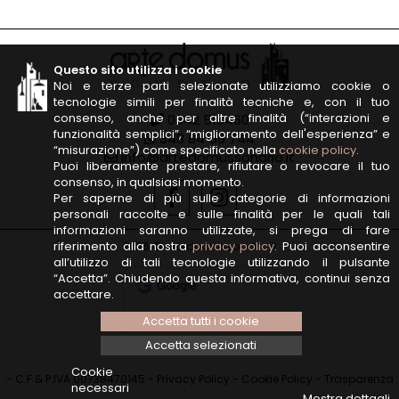
Questo sito utilizza i cookie
Noi e terze parti selezionate utilizziamo cookie o
tecnologie simili per finalità tecniche e, con il tuo
consenso, anche per altre finalità (“interazioni e
0342 513460
funzionalità semplici”, “miglioramento dell'esperienza” e
348 84 59 744
“misurazione”) come specificato nella
cookie policy
.
info@artedomussondrio.it
Puoi liberamente prestare, rifiutare o revocare il tuo
consenso, in qualsiasi momento.
Per saperne di più sulle categorie di informazioni
personali raccolte e sulle finalità per le quali tali
informazioni saranno utilizzate, si prega di fare
riferimento alla nostra
privacy policy
. Puoi acconsentire
2026 © artedomussondrio.it
all’utilizzo di tali tecnologie utilizzando il pulsante
“Accetta”. Chiudendo questa informativa, continui senza
accettare.
Accetta tutti i cookie
Accetta selezionati
Cookie
- C.F & P.IVA 00738470145 -
Privacy Policy
-
Cookie Policy
-
Trasparenza
necessari
Mostra dettagli