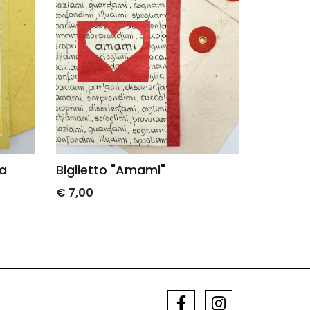
o "Amami"
Biglietto "A te che sei..."
uomo
€ 7,00