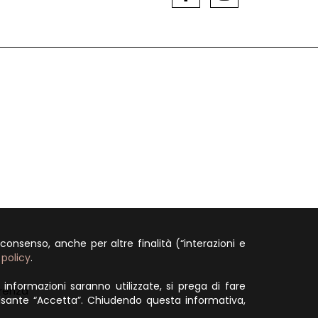
 consenso, anche per altre finalità (“interazioni e
 policy
.
i informazioni saranno utilizzate, si prega di fare
renza
l pulsante “Accetta”. Chiudendo questa informativa,