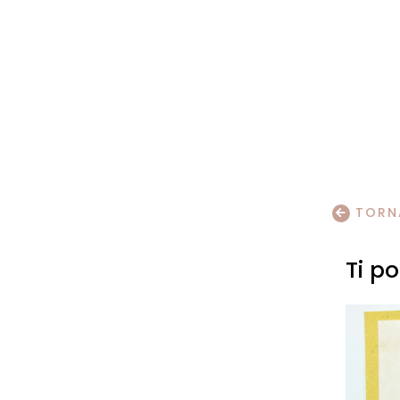
TORNA
Ti p