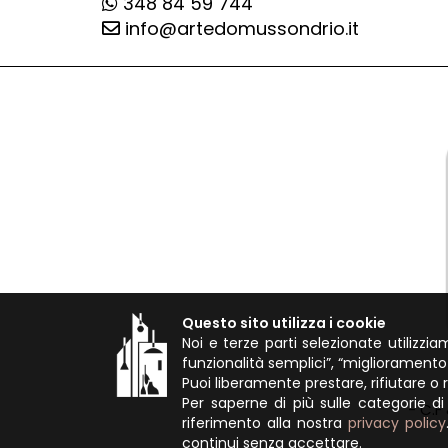
348 84 59 744
info@artedomussondrio.it
Questo sito utilizza i cookie
Noi e terze parti selezionate utilizzi
funzionalità semplici”, “migliorament
Puoi liberamente prestare, rifiutare o
Per saperne di più sulle categorie di 
- C.F
riferimento alla nostra
privacy policy
continui senza accettare.