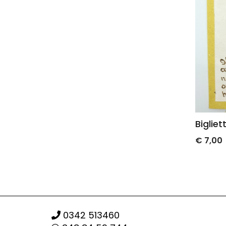
Biglietto "Nonni angeli"
€ 7,00
0342 513460