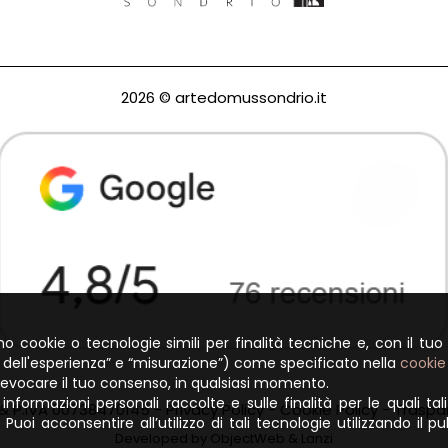
2026 © artedomussondrio.it
amo cookie o tecnologie simili per finalità tecniche e, con il tuo
o dell'esperienza” e “misurazione”) come specificato nella
cookie
 revocare il tuo consenso, in qualsiasi momento.
informazioni personali raccolte e sulle finalità per le quali tal
 & P.IVA 00738470145 -
Privacy Policy
-
Cookie Policy
-
Traspa
. Puoi acconsentire all’utilizzo di tali tecnologie utilizzando i
Developed by
ObjectWeb
&
Lanzi