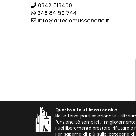
0342 513460
348 84 59 744
info@artedomussondrio.it
Questo sito utilizza i cookie
Noi e terze parti selezionate utilizzi
funzionalità semplici”, “migliorament
Puoi liberamente prestare, rifiutare o
Per saperne di più sulle categorie di 