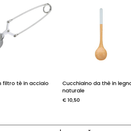
cchiaino da thè in legno
Cucchiaino in mel
turale
decoro fiori verdi e
10,50
€ 3,00