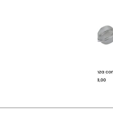
Pinza con filtro tè in acciaio
Cu
na
€ 8,00
€ 