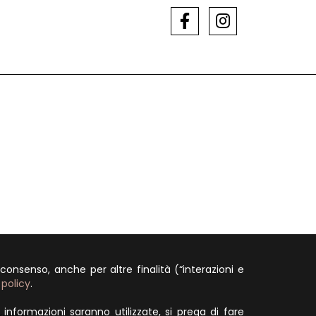
 consenso, anche per altre finalità (“interazioni e
 policy
.
i informazioni saranno utilizzate, si prega di fare