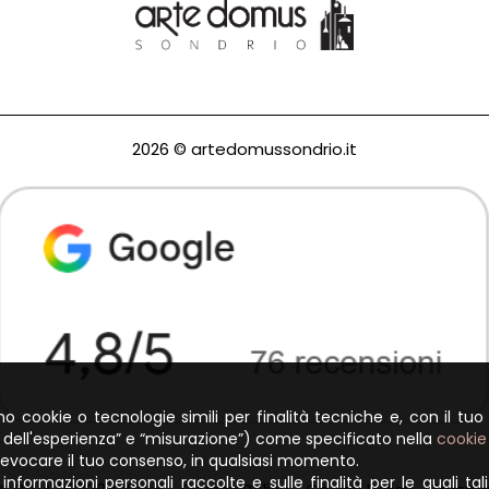
2026 © artedomussondrio.it
amo cookie o tecnologie simili per finalità tecniche e, con il tuo
o dell'esperienza” e “misurazione”) come specificato nella
cookie
 revocare il tuo consenso, in qualsiasi momento.
informazioni personali raccolte e sulle finalità per le quali tal