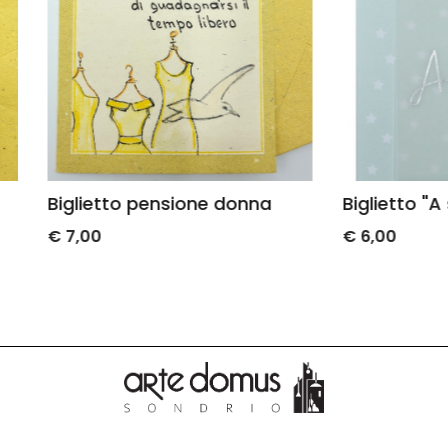
tto pensione donna
Biglietto "A star is born"
€ 6,00