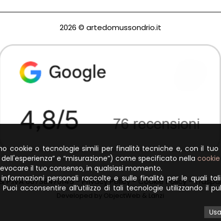
2026 © artedomussondrio.it
amo cookie o tecnologie simili per finalità tecniche e, con il tuo
o dell'esperienza” e “misurazione”) come specificato nella
cookie
 revocare il tuo consenso, in qualsiasi momento.
informazioni personali raccolte e sulle finalità per le quali tal
 & P.IVA 00738470145 -
Privacy Policy
-
Cookie Policy
-
Traspa
. Puoi acconsentire all’utilizzo di tali tecnologie utilizzando i
Developed by
ObjectWeb
&
Lanzi
Usa