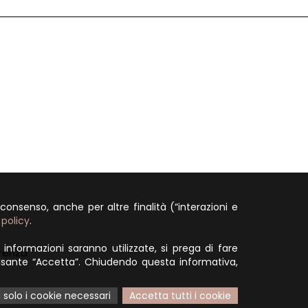
 consenso, anche per altre finalità (“interazioni e
 policy
.
i informazioni saranno utilizzate, si prega di fare
renza
l pulsante “Accetta”. Chiudendo questa informativa,
 solo i cookie necessari
Accetta tutti i cookie