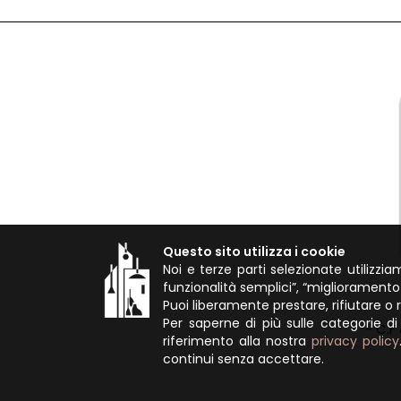
Questo sito utilizza i cookie
Noi e terze parti selezionate utilizzi
funzionalità semplici”, “migliorament
Puoi liberamente prestare, rifiutare o
Per saperne di più sulle categorie di 
- C.F
riferimento alla nostra
privacy policy
continui senza accettare.