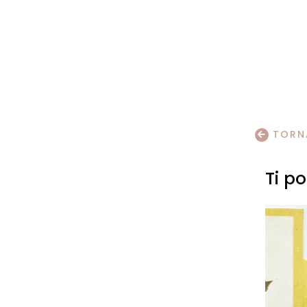
TORNA
Ti p