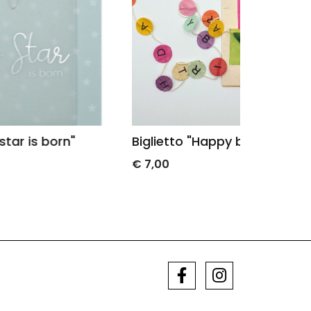
Biglietto "Happy birthday"
Bigliett
€ 7,00
€ 7,00