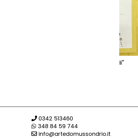
Biglietto "Nonni angeli"
Biglie
€ 7,00
€ 7,00
0342 513460
348 84 59 744
info@artedomussondrio.it