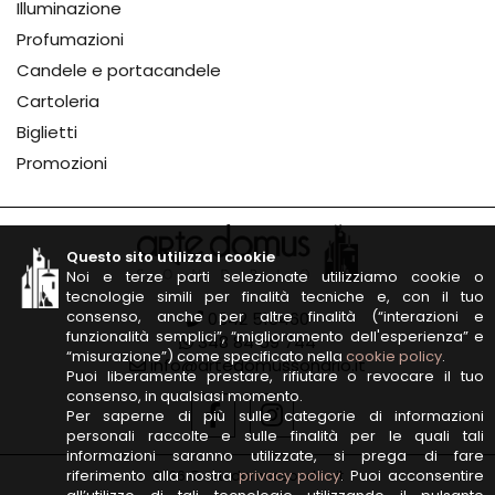
Illuminazione
Profumazioni
Candele e portacandele
Cartoleria
Biglietti
Promozioni
Questo sito utilizza i cookie
Noi e terze parti selezionate utilizziamo cookie o
tecnologie simili per finalità tecniche e, con il tuo
consenso, anche per altre finalità (“interazioni e
0342 513460
funzionalità semplici”, “miglioramento dell'esperienza” e
348 84 59 744
“misurazione”) come specificato nella
cookie policy
.
info@artedomussondrio.it
Puoi liberamente prestare, rifiutare o revocare il tuo
consenso, in qualsiasi momento.
Per saperne di più sulle categorie di informazioni
personali raccolte e sulle finalità per le quali tali
informazioni saranno utilizzate, si prega di fare
riferimento alla nostra
privacy policy
. Puoi acconsentire
2026 © artedomussondrio.it