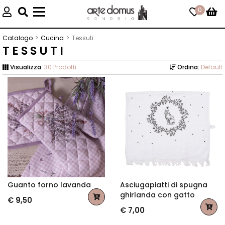
0
Toggle
navigation
Catalogo
Cucina
Tessuti
TESSUTI
Visualizza:
30 Prodotti
Ordina:
Default
Guanto forno lavanda
Asciugapiatti di spugna
ghirlanda con gatto
€ 9,50
€ 7,00