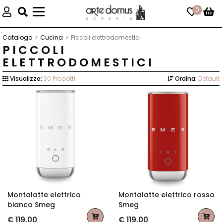
0
Toggle
navigation
Catalogo
Cucina
Piccoli elettrodomestici
PICCOLI
ELETTRODOMESTICI
Visualizza:
30 Prodotti
Ordina:
Default
Montalatte elettrico
Montalatte elettrico rosso
bianco Smeg
Smeg
€ 119,00
€ 119,00