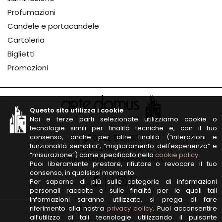
Profumazioni
Candele e portacandele
Cartoleria
Biglietti
Promozioni
Questo sito utilizza i cookie
Noi e terze parti selezionate utilizziamo cookie o
tecnologie simili per finalità tecniche e, con il tuo
consenso, anche per altre finalità (“interazioni e
0342 513460
funzionalità semplici”, “miglioramento dell'esperienza” e
348 84 59 744
“misurazione”) come specificato nella
cookie policy
.
info@artedomussondrio.it
Puoi liberamente prestare, rifiutare o revocare il tuo
consenso, in qualsiasi momento.
Per saperne di più sulle categorie di informazioni
personali raccolte e sulle finalità per le quali tali
informazioni saranno utilizzate, si prega di fare
riferimento alla nostra
privacy policy
. Puoi acconsentire
2026 © artedomussondrio.it
all’utilizzo di tali tecnologie utilizzando il pulsante