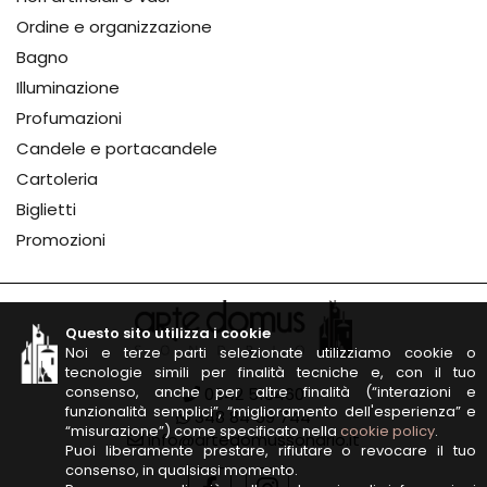
Ordine e organizzazione
Bagno
Illuminazione
Profumazioni
Candele e portacandele
Cartoleria
Biglietti
Promozioni
Questo sito utilizza i cookie
Noi e terze parti selezionate utilizziamo cookie o
tecnologie simili per finalità tecniche e, con il tuo
consenso, anche per altre finalità (“interazioni e
0342 513460
funzionalità semplici”, “miglioramento dell'esperienza” e
348 84 59 744
“misurazione”) come specificato nella
cookie policy
.
info@artedomussondrio.it
Puoi liberamente prestare, rifiutare o revocare il tuo
consenso, in qualsiasi momento.