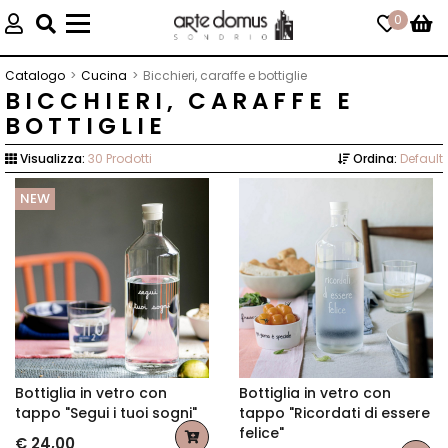
0
Toggle
navigation
Catalogo
Cucina
Bicchieri, caraffe e bottiglie
BICCHIERI, CARAFFE E
BOTTIGLIE
Visualizza:
30 Prodotti
Ordina:
Default
NEW
Bottiglia in vetro con
Bottiglia in vetro con
tappo "Segui i tuoi sogni"
tappo "Ricordati di essere
felice"
€ 24,00