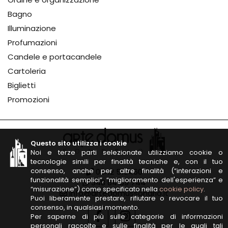
Bagno
Illuminazione
Profumazioni
Candele e portacandele
Cartoleria
Biglietti
Promozioni
Questo sito utilizza i cookie
Noi e terze parti selezionate utilizziamo cookie o
tecnologie simili per finalità tecniche e, con il tuo
consenso, anche per altre finalità (“interazioni e
0342 513460
funzionalità semplici”, “miglioramento dell'esperienza” e
348 84 59 744
“misurazione”) come specificato nella
cookie policy
.
info@artedomussondrio.it
Puoi liberamente prestare, rifiutare o revocare il tuo
consenso, in qualsiasi momento.
Per saperne di più sulle categorie di informazioni
personali raccolte e sulle finalità per le quali tali