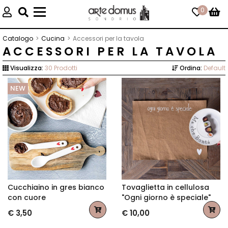
0
Toggle
navigation
Catalogo
Cucina
Accessori per la tavola
ACCESSORI PER LA TAVOLA
Visualizza:
30 Prodotti
Ordina:
Default
NEW
Cucchiaino in gres bianco
Tovaglietta in cellulosa
con cuore
"Ogni giorno è speciale"
€ 3,50
€ 10,00