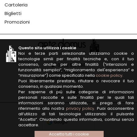
Cartoleria
Biglietti
Promozioni
Questo sito utilizza i cookie
Noi e terze parti selezionate utilizziamo cookie o
tecnologie simili per finalità tecniche e, con il tuo
consenso, anche per altre finalità (“interazioni e
0342 513460
funzionalità semplici”, “miglioramento dell'esperienza” e
348 84 59 744
“misurazione”) come specificato nella
cookie policy
.
info@artedomussondrio.it
Puoi liberamente prestare, rifiutare o revocare il tuo
consenso, in qualsiasi momento.
Per saperne di più sulle categorie di informazioni
personali raccolte e sulle finalità per le quali tali
informazioni saranno utilizzate, si prega di fare
riferimento alla nostra
privacy policy
. Puoi acconsentire
2026 © artedomussondrio.it
all’utilizzo di tali tecnologie utilizzando il pulsante
“Accetta”. Chiudendo questa informativa, continui senza
accettare.
Accetta tutti i cookie